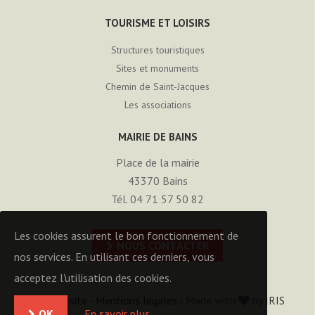
TOURISME ET LOISIRS
Structures touristiques
Sites et monuments
Chemin de Saint-Jacques
Les associations
MAIRIE DE BAINS
Place de la mairie
43370
Bains
Tél. 04 71 57 50 82
Les cookies assurent le bon fonctionnement de
NOUS CONTACTER
nos services. En utilisant ces derniers, vous
acceptez l'utilisation des cookies.
Plan du site
-
Mentions légales
- Made with
by
IRIS
OK
En savoir plus