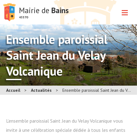
Mairie de
Bains
43370
Ensemble paroissial
Saint Jean du Velay
Volcanique
Accueil
>
Actualités
>
Ensemble paroissial Saint Jean du Velay Volcanique
L’ensemble paroissial Saint Jean du Velay Volcanique vous
invite à une célébration spéciale dédiée à tous les enfants