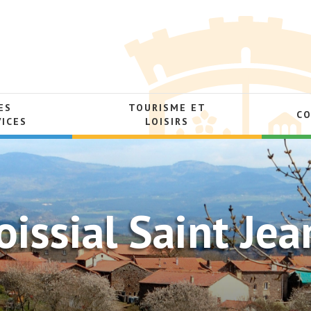
ES
TOURISME ET
C
VICES
LOISIRS
issial Saint Jea