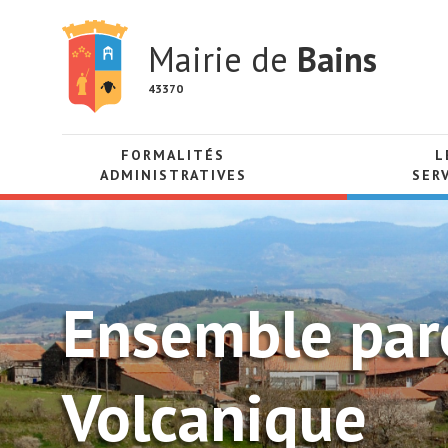
Mairie de
Bains
43370
FORMALITÉS
L
ADMINISTRATIVES
SER
Ensemble paro
Volcanique