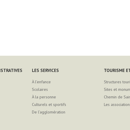
ISTRATIVES
LES SERVICES
TOURISME ET
À l’enfance
Structures tour
Scolaires
Sites et monu
À la personne
Chemin de Sai
Culturels et sportifs
Les association
De l’agglomération