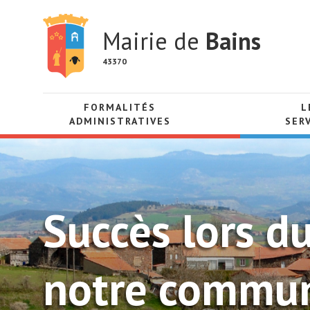
Mairie de
Bains
43370
FORMALITÉS
L
ADMINISTRATIVES
SER
Succès lors d
notre commu