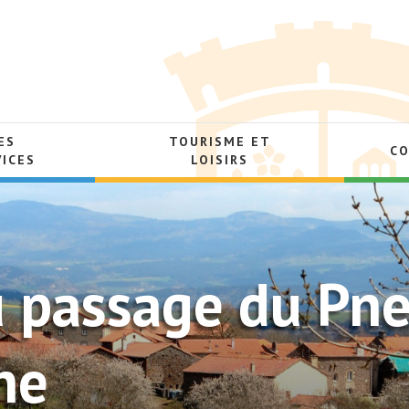
ES
TOURISME ET
C
VICES
LOISIRS
u passage du Pn
ne