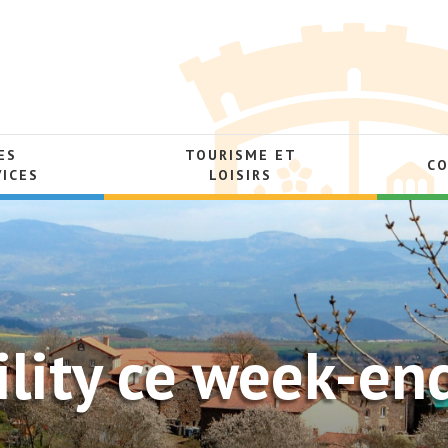
ES
TOURISME ET
C
VICES
LOISIRS
ility ce week-en