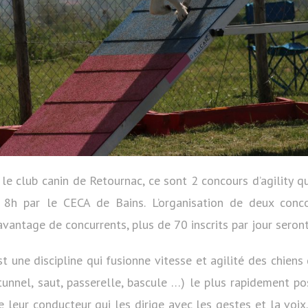
le club canin de Retournac, ce sont 2 concours d’agility q
e 8h par le CECA de Bains. L’organisation de deux con
avantage de concurrents, plus de 70 inscrits par jour seron
est une discipline qui fusionne vitesse et agilité des chiens
tunnel, saut, passerelle, bascule …) le plus rapidement po
leur conducteur qui les dirige avec les gestes et la voix