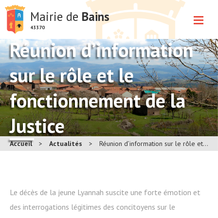
Mairie de
Bains
43370
Réunion d’information
sur le rôle et le
fonctionnement de la
Justice
Accueil
>
Actualités
>
Réunion d’information sur le rôle et le fonctionnement de la Justice
Le décès de la jeune Lyannah suscite une forte émotion et
des interrogations légitimes des concitoyens sur le