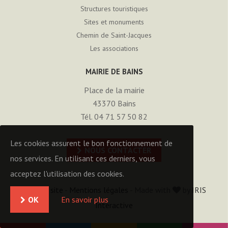
Structures touristiques
Sites et monuments
Chemin de Saint-Jacques
Les associations
MAIRIE DE BAINS
Place de la mairie
43370
Bains
Tél. 04 71 57 50 82
Les cookies assurent le bon fonctionnement de
NOUS CONTACTER
nos services. En utilisant ces derniers, vous
acceptez l'utilisation des cookies.
Plan du site
-
Mentions légales
- Made with
by
IRIS
OK
En savoir plus
Interactive