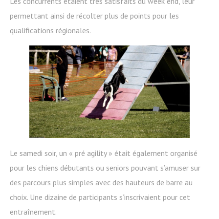
Les concurrents étaient très satisfaits du week end, leur
permettant ainsi de récolter plus de points pour les
qualifications régionales.
Le samedi soir, un « pré agility » était également organisé
pour les chiens débutants ou seniors pouvant s’amuser sur
des parcours plus simples avec des hauteurs de barre au
choix. Une dizaine de participants s’inscrivaient pour cet
entraînement.