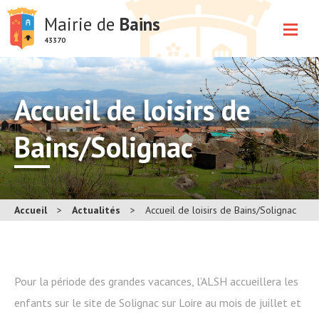
Mairie de
Bains
43370
Accueil de loisirs de
Bains/Solignac
Accueil
>
Actualités
>
Accueil de loisirs de Bains/Solignac
Pour la période des grandes vacances, l’ALSH accueillera les
enfants sur le site de Solignac sur Loire au mois de juillet et