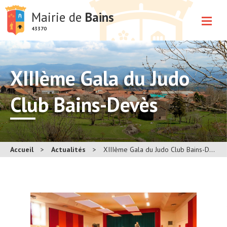
Mairie de
Bains
43370
XIIIème Gala du Judo
Club Bains-Devès
Accueil
>
Actualités
>
XIIIème Gala du Judo Club Bains-Devès