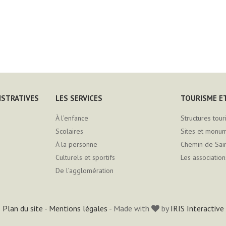
ISTRATIVES
LES SERVICES
TOURISME ET
À l’enfance
Structures tour
Scolaires
Sites et monu
À la personne
Chemin de Sai
Culturels et sportifs
Les association
De l’agglomération
Plan du site
-
Mentions légales
- Made with
by
IRIS Interactive