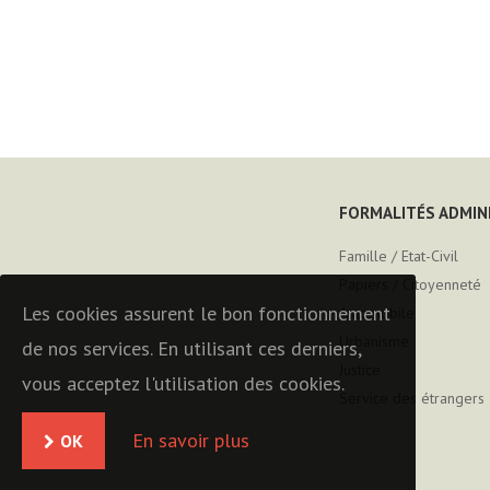
FORMALITÉS ADMIN
Famille / Etat-Civil
Papiers / Citoyenneté
Les cookies assurent le bon fonctionnement
Automobile
Urbanisme
de nos services. En utilisant ces derniers,
Justice
vous acceptez l'utilisation des cookies.
Service des étrangers
En savoir plus
OK