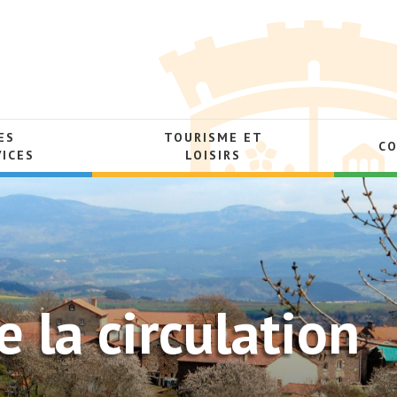
ES
TOURISME ET
C
VICES
LOISIRS
e la circulation