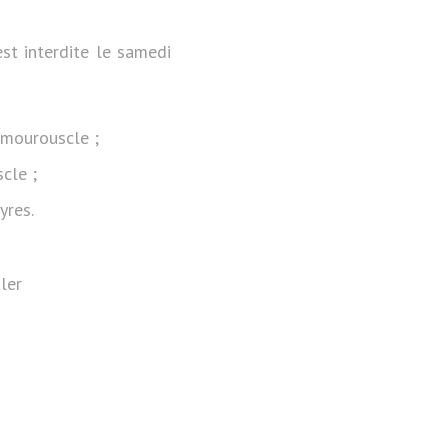
est interdite le samedi
amourouscle ;
cle ;
yres.
ler